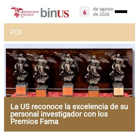
Pasar
de agosto
al
6
de 2026
contenido
principal
PDI
La US reconoce la excelencia de su
personal investigador con los
Premios Fama